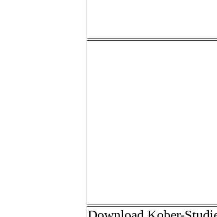
Fußnoten nur in der
Download-Version).
Vorgehensweise:
1. rechter Mausklick
2. “Ziel speichern unter
wählen und Datei auf d
Festplatte speichern.
3. Öffnen sie die Datei 
Win-Word
Download Kober-Studi