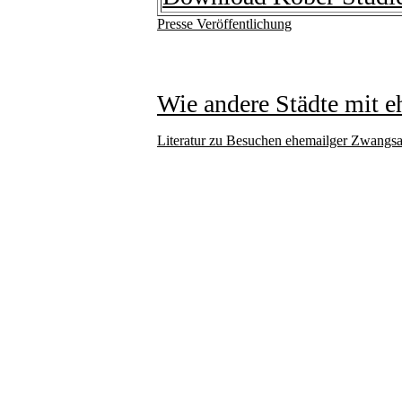
Presse Veröffentlichung
Wie andere Städte mit 
Literatur zu Besuchen ehemailger Zwangsa
Falls Sie Fragen haben
Zwangsarbeiter in Metz
mit uns in Verbindung
Kontakt:
Henni
Elisabeth Timm